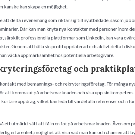
om kanske kan skapa en möjlighet.
é att delta i evenemang som riktar sig till nyutbildade, såsom job
seminarier. Där kan man knyta nya kontakter med personer inom de
er, särskilt professionella plattformar som LinkedIn, kan vara ovärd
ter. Genom att hålla sin profil uppdaterad och aktivt delta i disku
 man väcka uppmärksamhet hos potentiella arbetsgivare.
ryteringsföretag och praktikpla
a kontakt med bemannings- och rekryteringsföretag. För många nyu
 för att komma ut på arbetsmarknaden och visa upp sin kompetens
l kortare uppdrag, vilket kan leda till värdefulla referenser och i f
så ett utmärkt sätt att få in en fot på arbetsmarknaden. Även om p
erlig erfarenhet, möjlighet att visa vad man kan och chansen att 