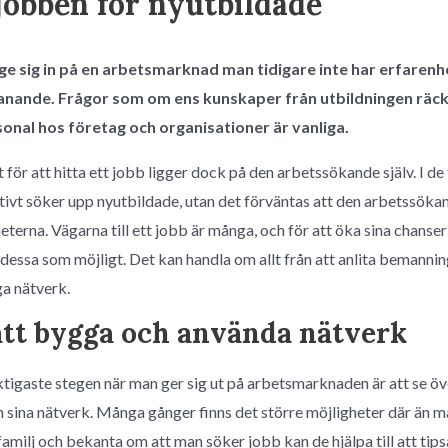
 jobben för nyutbildade
ge sig in på en arbetsmarknad man tidigare inte har erfarenh
ande. Frågor som om ens kunskaper från utbildningen räcke
onal hos företag och organisationer är vanliga.
 för att hitta ett jobb ligger dock på den arbetssökande själv. I de f
vt söker upp nyutbildade, utan det förväntas att den arbetssökande
terna. Vägarna till ett jobb är många, och för att öka sina chanser
dessa som möjligt. Det kan handla om allt från att anlita bemanning
ga nätverk.
att bygga och använda nätverk
ktigaste stegen när man ger sig ut på arbetsmarknaden är att se öv
sina nätverk. Många gånger finns det större möjligheter där än m
familj och bekanta om att man söker jobb kan de hjälpa till att ti