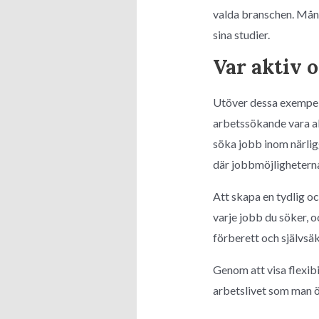
valda branschen. Mång
sina studier.
Var aktiv o
Utöver dessa exempel 
arbetssökande vara ak
söka jobb inom närligg
där jobbmöjligheterna
Att skapa en tydlig o
varje jobb du söker, oc
förberett och självsäk
Genom att visa flexibi
arbetslivet som man ö