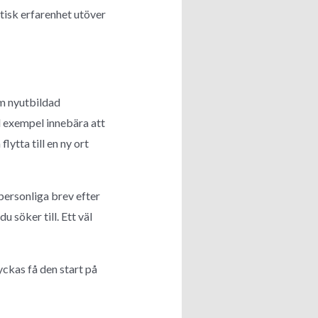
tisk erfarenhet utöver
om nyutbildad
l exempel innebära att
ytta till en ny ort
personliga brev efter
u söker till. Ett väl
yckas få den start på