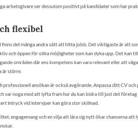
a arbetsgivare ser dessutom positivt på kandidater som har prak
ch flexibel
finns det många andra sätt att hitta jobb. Det viktigaste är att s
tiv och öppen för olika möjligheter som kan dyka upp. Det kan til
ande områden där ens kompetens kan vara relevant eller att våga fl
 är större.
ch professionell ansökan är också avgörande. Anpassa ditt CV och 
h var noga med att lyfta fram hur du kan bidra till just det företag d
ert intryck vid intervjuer kan göra stor skillnad.
litet, engagemang och en vilja att lära sig nytt ökar chanserna att l
nskar.