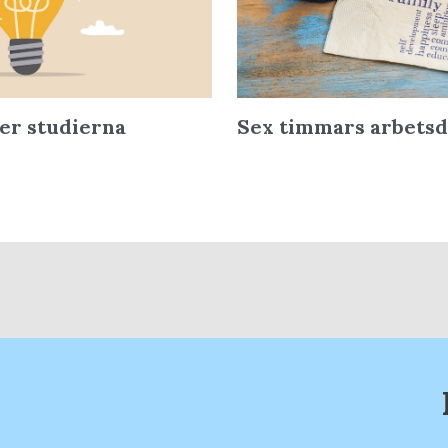
ter studierna
Sex timmars arbets