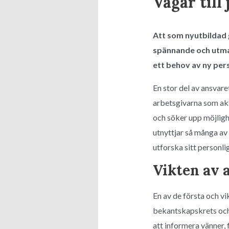
Vägar till
Att som nyutbildad 
spännande och utman
ett behov av ny pers
En stor del av ansvaret
arbetsgivarna som akti
och söker upp möjlighe
utnyttjar så många av 
utforska sitt personli
Vikten av 
En av de första och vi
bekantskapskrets och 
att informera vänner, 