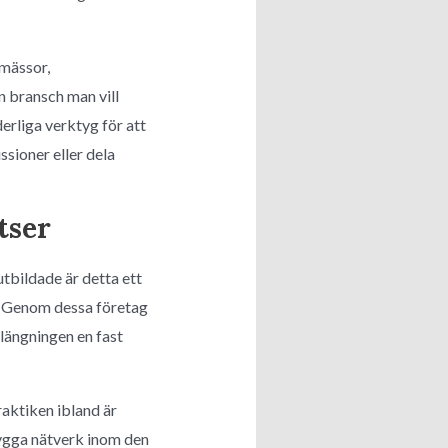
bmässor,
n bransch man vill
erliga verktyg för att
ssioner eller dela
tser
tbildade är detta ett
. Genom dessa företag
örlängningen en fast
raktiken ibland är
bygga nätverk inom den