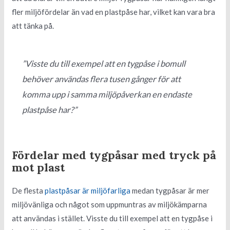
fler miljöfördelar än vad en plastpåse har, vilket kan vara bra
att tänka på.
”Visste du till exempel att en tygpåse i bomull
behöver användas flera tusen gånger för att
komma upp i samma miljöpåverkan en endaste
plastpåse har?”
Fördelar med tygpåsar med tryck på
mot plast
De flesta
plastpåsar är miljöfarliga
medan tygpåsar är mer
miljövänliga och något som uppmuntras av miljökämparna
att användas i stället. Visste du till exempel att en tygpåse i