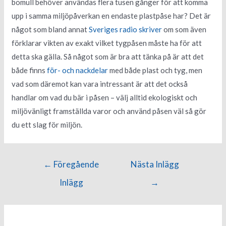
bomull behöver användas flera tusen gånger för att komma
upp i samma miljöpåverkan en endaste plastpåse har? Det är
något som bland annat
Sveriges radio skriver
om som även
förklarar vikten av exakt vilket tygpåsen måste ha för att
detta ska gälla. Så något som är bra att tänka på är att det
både finns
för- och nackdelar
med både plast och tyg, men
vad som däremot kan vara intressant är att det också
handlar om vad du bär i påsen – välj alltid ekologiskt och
miljövänligt framställda varor och använd påsen väl så gör
du ett slag för miljön.
←
Föregående
Nästa Inlägg
Inlägg
→