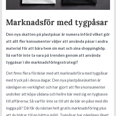
Marknadsför med tygpåsar
Den nya skatten på plastpåsar är numera införd vilket gör
att allt fler konsumenter väljer att använda påsar i andra
material för att bära hem sin mat och sina shoppingköp.
Så varför inte ta vara på trenden genom att använda
tygpåsar i din marknadsföringsstrategi?
Det finns flera fördelar med att marknadsföra med tygpåsar
med tryck på i dessa dagar. Den nya plastpåseskatten är
nämligen en verklighet och har gjort att flera konsumenter
undviker att köpa sådana och hellre bär med sig en tygkasse
till affärerna. Så varför inte se till att de bär en påse med din
logga på? Då får du nästan helt gratis marknadsföring plus
att du bidrar till en bättre miljö. Tygpåsar har nämligen långt