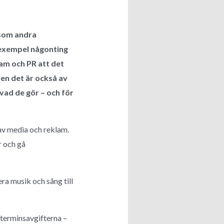
 som andra
l exempel någonting
lam och PR att det
men det är också av
 vad de gör – och för
av media och reklam.
r och gå
a musik och sång till
 terminsavgifterna –