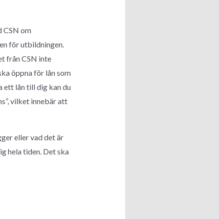
med CSN om
en för utbildningen.
t från CSN inte
ska öppna för lån som
tt lån till dig kan du
”, vilket innebär att
gger eller vad det är
ig hela tiden. Det ska