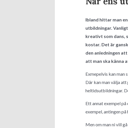
När ens ut
Ibland hittar man en
utbildningar. Vanlig
kreativt som dans, s
kostar. Det är gansk
den anledningen att d
att man ska känna at
Exmepelvis kan man s
Där kan man välja att 
heltidsutbildningar. De
Ett annat exempel på 
exempel, antingen på h
Men om man ni vill gå 