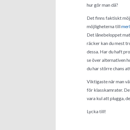
hur gör man då?
Det finns faktiskt mö
möjligheterna till
mer
Det lånebeloppet mata
räcker kan du mest tr
dessa. Har du haft pr
se över alternativen h
du har större chans att
Viktigaste när man välj
för klasskamrater. Det 
vara kul att plugga, de
Lycka till!