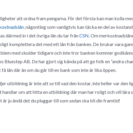
jligheter att ordna fram pengarna. För det första kan man kolla 
kostnadslån
, någonting som vanligtvis kan täcka en del av kostand
s därmed in i det övriga lån du tar från
CSN
. Om merkostnadslåne
oligt komplettera det med ett lån från banken. De brukar vara gan
oblem med skulder tidigare och inte tror banken kommer godkänna e
os Bluestep AB. De har gjort sig kända på att ge folk en ”andra chans
 få lån där än om du går till en bank som inte är lika öppen.
er utbildning är inte att se till vad den kostar, inte heller var den li
handlar om att hitta en utbildning där man har roligt och vill lära s
t är ju ändå det du pluggar till som sedan ska bli din framtid!